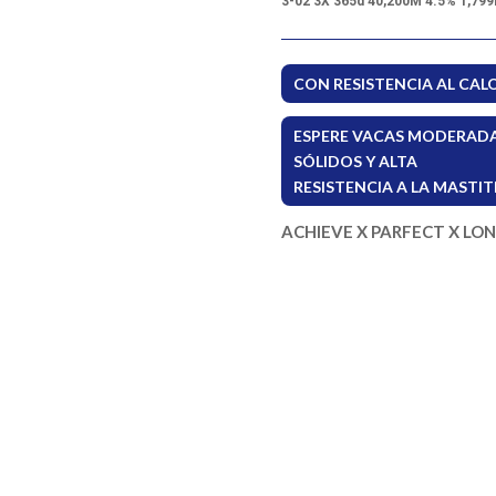
3-02 3X 365d 40,200M 4.5% 1,799
CON RESISTENCIA AL CALO
ESPERE VACAS MODERADAS
SÓLIDOS Y ALTA
RESISTENCIA A LA MASTITI
ACHIEVE X PARFECT X LO