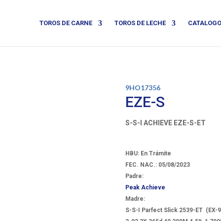
TOROS DE CARNE
TOROS DE LECHE
CATALOG
9HO17356
EZE-S
S-S-I ACHIEVE EZE-S-ET
HBU: En Trámite
FEC. NAC.: 05/08/2023
Padre:
Peak Achieve
Madre:
S-S-I Parfect Slick 2539-ET
(EX-