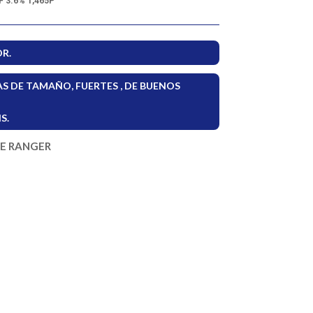
F 3.6% 1,465P
R.
 DE TAMAÑO, FUERTES , DE BUENOS
S.
NE RANGER