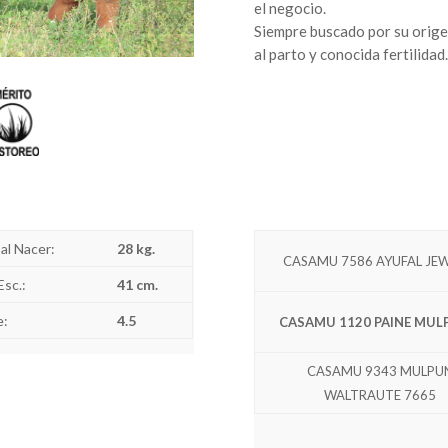
el negocio.
Siempre buscado por su orige
al parto y conocida fertilidad.
al Nacer:
28 kg.
CASAMU 7586 AYUFAL JE
Esc.:
41 cm.
e:
4.5
CASAMU 1120 PAINE MUL
CASAMU 9343 MULPU
WALTRAUTE 7665