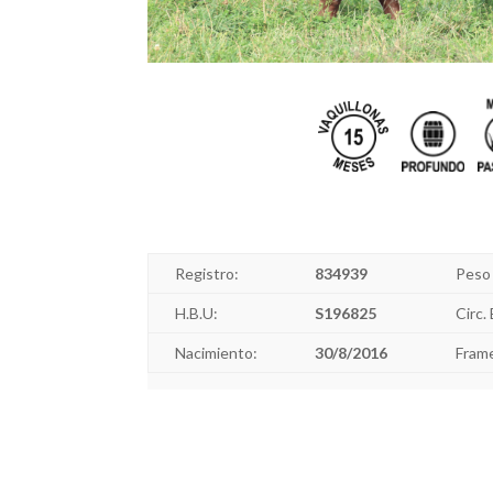
Registro:
834939
Peso 
H.B.U:
S196825
Circ. 
Nacimiento:
30/8/2016
Fram