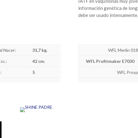
IATF en vaquillonas muy jóven
información genética de long
debe ser usado intensamente
al Nacer:
31,7 kg.
WFL Merlin 018
Esc.:
42 cm.
WFL Profitmaker E7030
:
5
WFL Prosp