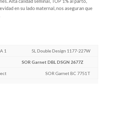
es. Alta calidad seminal, TOP 1% al parto,
evidad en su lado maternal, nos aseguran que
.
A 1
5L Double Design 1177-227W
SOR Garnet DBL DSGN 2677Z
ect
SOR Garnet BC 7751T