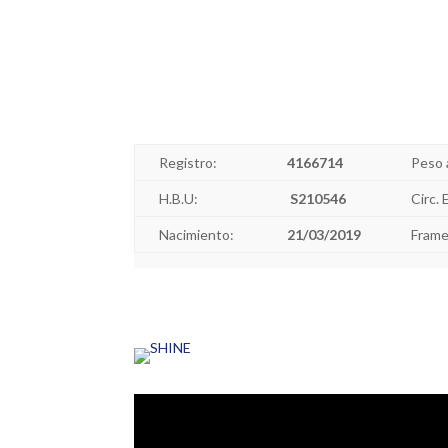
Registro:
4166714
Peso 
H.B.U:
S210546
Circ. 
Nacimiento:
21/03/2019
Frame