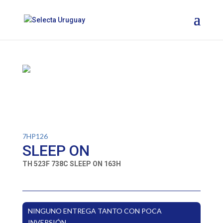
7HP126
SLEEP ON
TH 523F 738C SLEEP ON 163H
NINGUNO ENTREGA TANTO CON POCA
INVERSIÓN.