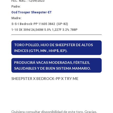
FEC. NAC.: 12/09/2023
Padre:
Ocd Trooper Sheepster-ET
Madre:
S-S-I Bedrock-PP 11605 3842
(GP-82)
1-10 3X 309d 24,540M 5.0% 1,227F 3.2% 788P
TORO POLLED, HIJO DE SHEEPSTER DE ALTOS
INDICES (GTPI, MN , HHP$, IEP).
PRODUCIRÁ VACAS MODERADAS, FÉRTILES,
SALUDABLES Y DE BUEN SISTEMA MAMARIO.
SHEEPSTER X BEDROCK-PP X TRY ME
Quisiera consultar disponibilidad de este toro. Gracias.