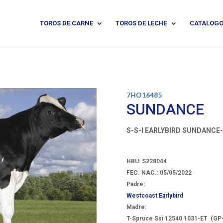
TOROS DE CARNE
TOROS DE LECHE
CATALOG
7HO16485
SUNDANCE
S-S-I EARLYBIRD SUNDANCE
HBU: S228044
FEC. NAC.: 05/05/2022
Padre:
Westcoast Earlybird
Madre:
T-Spruce Ssi 12540 1031-ET
(GP